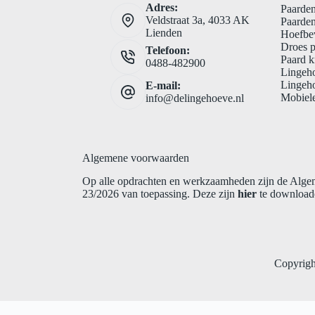
Adres:
Paarden
Veldstraat 3a, 4033 AK
Paarden
Lienden
Hoefbe
Droes 
Telefoon:
Paard k
0488-482900
Lingeh
Lingeh
E-mail:
Mobiele
info@delingehoeve.nl
Algemene voorwaarden
Op alle opdrachten en werkzaamheden zijn de Al
23/2026 van toepassing. Deze zijn
hier
te downloade
Copyrigh