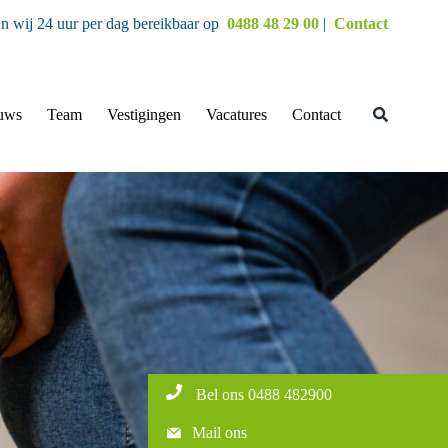
jn wij 24 uur per dag bereikbaar op
0488 48 29 00
|
Contact
uws
Team
Vestigingen
Vacatures
Contact
Bel ons 0488 482900
Mail ons