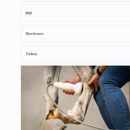
PRP
Shockwave
Tildren