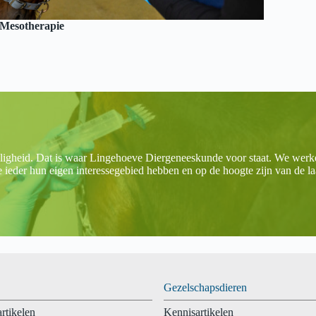
Mesotherapie
eligheid. Dat is waar Lingehoeve Diergeneeskunde voor staat. We wer
ie ieder hun eigen interessegebied hebben en op de hoogte zijn van de l
Gezelschapsdieren
rtikelen
Kennisartikelen