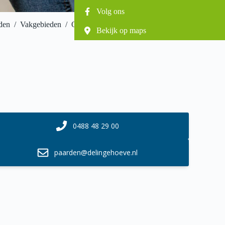
Volg ons
den
/
Vakgebieden
/
Orthopedie
/
Revalidatie
Bekijk op maps
0488 48 29 00
paarden@delingehoeve.nl