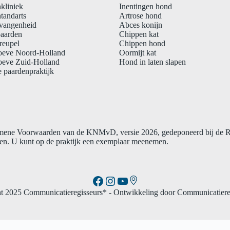
kliniek
Inentingen hond
tandarts
Artrose hond
vangenheid
Abces konijn
paarden
Chippen kat
reupel
Chippen hond
oeve Noord-Holland
Oormijt kat
oeve Zuid-Holland
Hond in laten slapen
 paardenpraktijk
gemene Voorwaarden van de KNMvD, versie 2026, gedeponeerd bij de
n. U kunt op de praktijk een exemplaar meenemen.
Link
Facebook
Instagram
YouTube
t 2025 Communicatieregisseurs*
- Ontwikkeling door Communicatiere