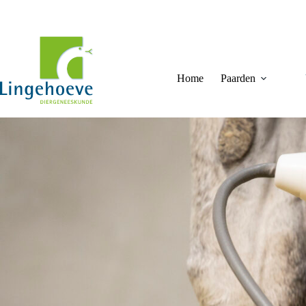
Ga
naar
de
inhoud
Home
Paarden