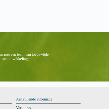
ken met een team van toegewijde
aatste ontwikkelingen.
Aanvullende informatie
Vacatures