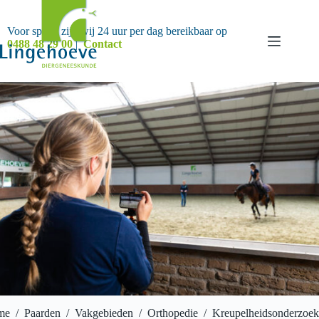
Ga
naar
de
Voor spoed zijn wij 24 uur per dag bereikbaar op
inhoud
0488 48 29 00
|
Contact
me
/
Paarden
/
Vakgebieden
/
Orthopedie
/
Kreupelheidsonderzoek