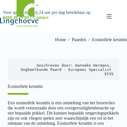
Ga
naar
de
Voor spoed zijn wij 24 uur per dag bereikbaar op
inhoud
0488 48 29 00
|
Contact
Home
/
Paarden
/
Eosinofiele keratitis
Geschreven door: Hanneke Hermans, 
Oogheelkunde Paard - Europees Specialist 
ECVS
Eosinofiele keratitis
Een eosinofiele keratitis is een ontsteking van het hoornvlies
die wordt veroorzaakt door een overgevoeligheidsreactie op
een bepaalde prikkel. Dit kunnen bepaalde omgevingsprikkels
zijn en ook vliegen spelen zeer waarschijnlijk een rol in het
ontstaan van de ontsteking. Eosinofiele keratitis is een