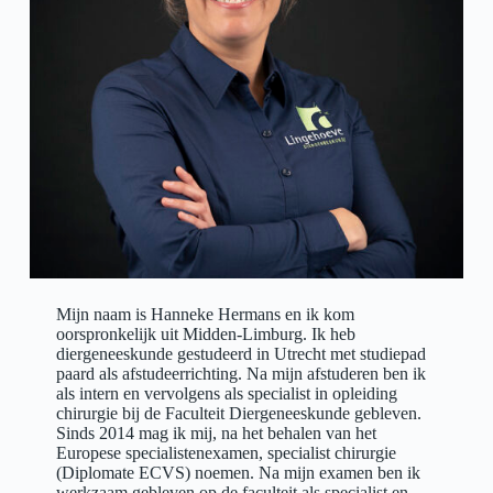
Mijn naam is Hanneke Hermans en ik kom
oorspronkelijk uit Midden-Limburg. Ik heb
diergeneeskunde gestudeerd in Utrecht met studiepad
paard als afstudeerrichting. Na mijn afstuderen ben ik
als intern en vervolgens als specialist in opleiding
chirurgie bij de Faculteit Diergeneeskunde gebleven.
Sinds 2014 mag ik mij, na het behalen van het
Europese specialistenexamen, specialist chirurgie
(Diplomate ECVS) noemen. Na mijn examen ben ik
werkzaam gebleven op de faculteit als specialist en