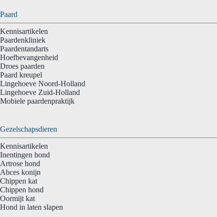
Paard
Kennisartikelen
Paardenkliniek
Paardentandarts
Hoefbevangenheid
Droes paarden
Paard kreupel
Lingehoeve Noord-Holland
Lingehoeve Zuid-Holland
Mobiele paardenpraktijk
Gezelschapsdieren
Kennisartikelen
Inentingen hond
Artrose hond
Abces konijn
Chippen kat
Chippen hond
Oormijt kat
Hond in laten slapen