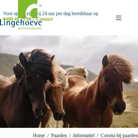
Ga
naar
de
Voor spoed zijn wij 24 uur per dag bereikbaar op
inhoud
0488 48 29 00
|
Contact
Home
/
Paarden
/
Informatief
/
Corona bij paarden