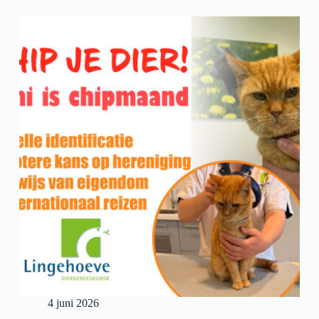
voor
paardendierenartsen
4 juni 2026