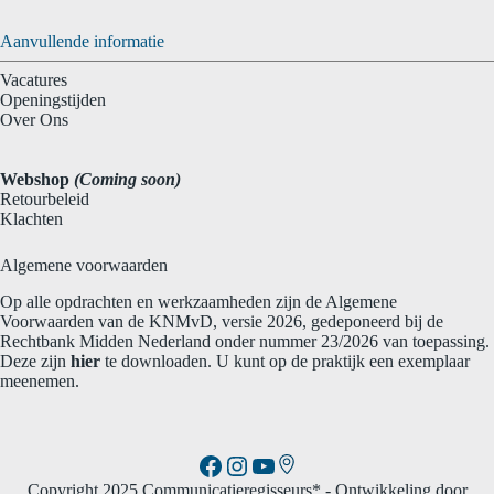
Aanvullende informatie
Vacatures
Openingstijden
Over Ons
Webshop
(Coming soon)
Retourbeleid
Klachten
Algemene voorwaarden
Op alle opdrachten en werkzaamheden zijn de Algemene
Voorwaarden van de KNMvD, versie 2026, gedeponeerd bij de
Rechtbank Midden Nederland onder nummer 23/2026 van toepassing.
Deze zijn
hier
te downloaden. U kunt op de praktijk een exemplaar
meenemen.
Link
Facebook
Instagram
YouTube
Copyright 2025 Communicatieregisseurs*
- Ontwikkeling door