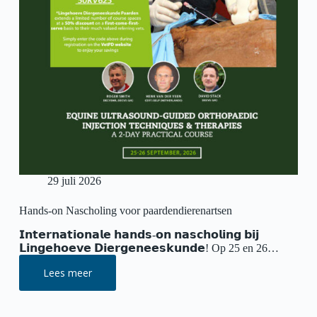
29 juli 2026
Hands-on Nascholing voor paardendierenartsen
𝗜𝗻𝘁𝗲𝗿𝗻𝗮𝘁𝗶𝗼𝗻𝗮𝗹𝗲 𝗵𝗮𝗻𝗱𝘀-𝗼𝗻 𝗻𝗮𝘀𝗰𝗵𝗼𝗹𝗶𝗻𝗴 𝗯𝗶𝗷
𝗟𝗶𝗻𝗴𝗲𝗵𝗼𝗲𝘃𝗲 𝗗𝗶𝗲𝗿𝗴𝗲𝗻𝗲𝗲𝘀𝗸𝘂𝗻𝗱𝗲! Op 25 en 26…
Lees meer
Hands-
on
Nascholing