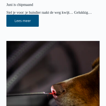
Juni is chipmaand
Stel je voor: je huisdier raakt de weg kwijt… Gelukkig…
Lees meer
Juni
is
chipmaand