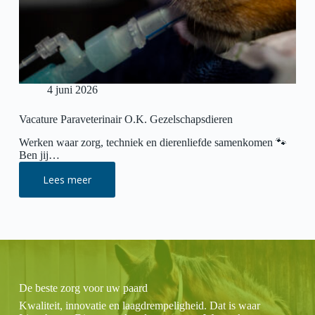
4 juni 2026
Vacature Paraveterinair O.K. Gezelschapsdieren
Werken waar zorg, techniek en dierenliefde samenkomen 🐾
Ben jij…
Lees meer
Vacature
Paraveterinair
O.K.
Gezelschapsdieren
De beste zorg voor uw paard
Kwaliteit, innovatie en laagdrempeligheid. Dat is waar