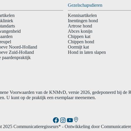
Gezelschapsdieren
rtikelen
Kennisartikelen
kliniek
Inentingen hond
tandarts
Artrose hond
vangenheid
Abces konijn
paarden
Chippen kat
reupel
Chippen hond
oeve Noord-Holland
Oormijt kat
oeve Zuid-Holland
Hond in laten slapen
 paardenpraktijk
gemene Voorwaarden van de KNMvD, versie 2026, gedeponeerd bij de
n. U kunt op de praktijk een exemplaar meenemen.
Link
Facebook
Instagram
YouTube
t 2025 Communicatieregisseurs*
- Ontwikkeling door Communicatiere