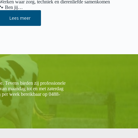
Werken waar zorg, techniek en dierenliefde samenkomen
🐾 Ben jij…
Lees meer
Vacature
Paraveterinair
O.K.
Gezelschapsdieren
. Tevens bieden zij professionele
van maandag tot en met zaterdag
en per week bereikbaar op 0488-