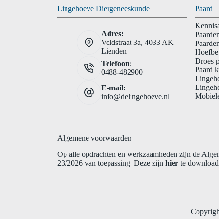
Lingehoeve Diergeneeskunde
Paard
Kennisa
Adres:
Paarden
Veldstraat 3a, 4033 AK
Paarden
Lienden
Hoefbe
Droes 
Telefoon:
Paard k
0488-482900
Lingeh
Lingeh
E-mail:
Mobiele
info@delingehoeve.nl
Algemene voorwaarden
Op alle opdrachten en werkzaamheden zijn de Al
23/2026 van toepassing. Deze zijn
hier
te downloade
Copyrigh