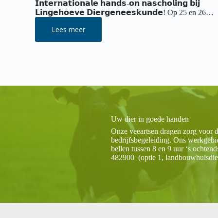
𝗜𝗻𝘁𝗲𝗿𝗻𝗮𝘁𝗶𝗼𝗻𝗮𝗹𝗲 𝗵𝗮𝗻𝗱𝘀-𝗼𝗻 𝗻𝗮𝘀𝗰𝗵𝗼𝗹𝗶𝗻𝗴 𝗯𝗶𝗷
𝗟𝗶𝗻𝗴𝗲𝗵𝗼𝗲𝘃𝗲 𝗗𝗶𝗲𝗿𝗴𝗲𝗻𝗲𝗲𝘀𝗸𝘂𝗻𝗱𝗲! Op 25 en 26…
Lees meer
Hands-
on
Nascholing
voor
paardendierenartsen
Uw dier in goede handen
Onze veeartsen dragen zorg voor d
bedrijfsbegeleiding. Ons werkgeb
bellen tussen 8 en 9 uur ‘s ochte
482900 (optie 1, landbouwhuisdie