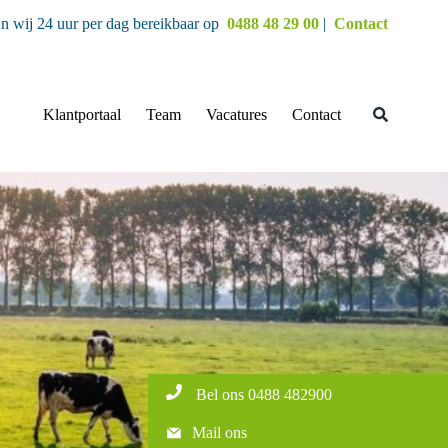
jn wij 24 uur per dag bereikbaar op
0488 48 29 00
|
Contact
Klantportaal
Team
Vacatures
Contact
Bel ons 0488 482900
Mail ons