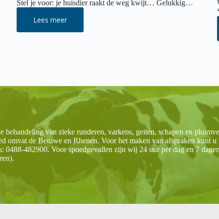
Stel je voor: je huisdier raakt de weg kwijt… Gelukkig…
Lees meer
Juni
is
chipmaand
e behandeling van zieke runderen, varkens, geiten, schapen en pluimvee
ied omvat de Betuwe en Rhenen. Voor het maken van afspraken kunt u 
nds: 0488-482900. Voor spoedgevallen zijn wij 24 uur per dag en 7 dag
ren).