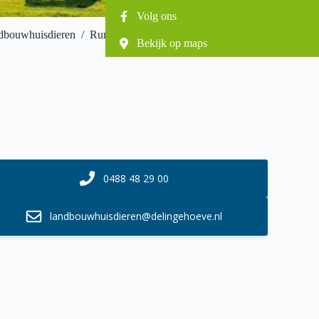
Volg ons
dbouwhuisdieren
/
Rund
/
Bedrijfsbegeleiding
Bekijk op maps
0488 48 29 00
landbouwhuisdieren@delingehoeve.nl