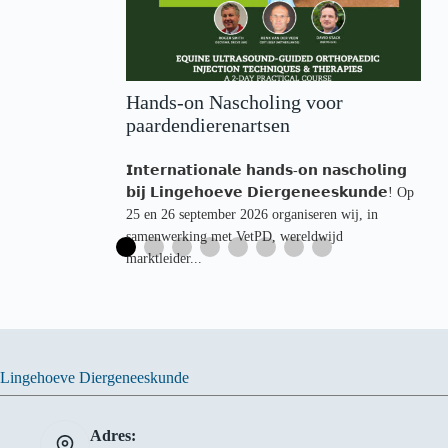
Hands-on Nascholing voor
paardendierenartsen
𝗜𝗻𝘁𝗲𝗿𝗻𝗮𝘁𝗶𝗼𝗻𝗮𝗹𝗲 𝗵𝗮𝗻𝗱𝘀-𝗼𝗻 𝗻𝗮𝘀𝗰𝗵𝗼𝗹𝗶𝗻𝗴
𝗯𝗶𝗷 𝗟𝗶𝗻𝗴𝗲𝗵𝗼𝗲𝘃𝗲 𝗗𝗶𝗲𝗿𝗴𝗲𝗻𝗲𝗲𝘀𝗸𝘂𝗻𝗱𝗲! Op
25 en 26 september 2026 organiseren wij, in
samenwerking met VetPD, wereldwijd
marktleider...
Lingehoeve Diergeneeskunde
Adres: