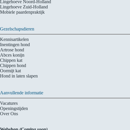
Lingehoeve Noord-Holland
Lingehoeve Zuid-Holland
Mobiele paardenpraktijk
Gezelschapsdieren
Kennisartikelen
Inentingen hond
Artrose hond
Abces konijn
Chippen kat
Chippen hond
Oormijt kat
Hond in laten slapen
Aanvullende informatie
Vacatures
Openingstijden
Over Ons
Webshop
(Coming soon)