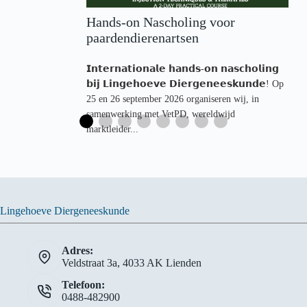
Hands-on Nascholing voor
paardendierenartsen
𝗜𝗻𝘁𝗲𝗿𝗻𝗮𝘁𝗶𝗼𝗻𝗮𝗹𝗲 𝗵𝗮𝗻𝗱𝘀-𝗼𝗻 𝗻𝗮𝘀𝗰𝗵𝗼𝗹𝗶𝗻𝗴
𝗯𝗶𝗷 𝗟𝗶𝗻𝗴𝗲𝗵𝗼𝗲𝘃𝗲 𝗗𝗶𝗲𝗿𝗴𝗲𝗻𝗲𝗲𝘀𝗸𝘂𝗻𝗱𝗲! Op
25 en 26 september 2026 organiseren wij, in
samenwerking met VetPD, wereldwijd
marktleider...
Lingehoeve Diergeneeskunde
Adres:
Veldstraat 3a, 4033 AK Lienden
Telefoon:
0488-482900